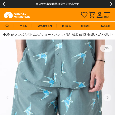
当店での取扱商品は全て正規品です
MEN
WOMEN
KIDS
GEAR
SALE
HOME
メンズ
ボトムス
ショートパンツ
NATAL DESIGN×BURLAP
1/15