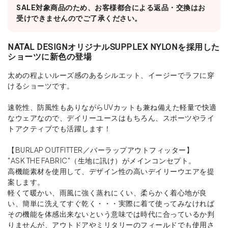
SALE対象商品のため、お客様都合による返品・交換はお
受けできませんのでご了承ください。
NATAL DESIGNオリジナルSUPPLEX NYLONを採用した
ショーツに新色の登場
太めの程よいルーズ感のあるシルエット、イージーでラフに穿
けるショーツです。
速乾性、防風性もありながらUVカットも兼ね備えた軽量で快適
なウェアなので、デイリーユースはもちろん、スポーツやライ
トアクティブでも活躍します！
【BURLAP OUTFITTER／バーラップアウトフィッター】
"ASK THE FABRIC"（生地に訊け）がメインコンセプト。
高機能素材を使用して、デザイン性の高いデイリーウエアを提
案します。
軽くて暖かい、雨風に強く蒸れにくい、柔らかく着心地が良
い、簡単に洗えてすぐ乾く・・・実際に着て使ってみなければ
その機能を体感出来ないという意味では時代に合っているか判
りませんが、アウトドアやミリタリーのフィールドでも使用さ