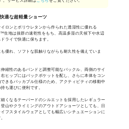
快適な超軽量ショーツ
ナイロンとポリウレタンから作られた透湿性に優れる
 Rock™生地は抜群の速乾性をもち、高温多湿の天候下や水辺
もドライで快適に保ちます。
にも優れ、ソフトな肌触りながらも耐久性を備えていま
は伸縮性のあるバンドと調整可能なバックル、両側のサイ
と右ヒップにはバックポケットを配し、さらに本体をコン
納できるパッカブル仕様のため、アクティビティの移動中
の持ち運びに便利です。
て細くなるテーパードのシルエットを採用したレギュラー
、登山やクライミングのアウトドアショーツとしても、日
ライフスタイルウェアとしても幅広いシチュエーションに
す。