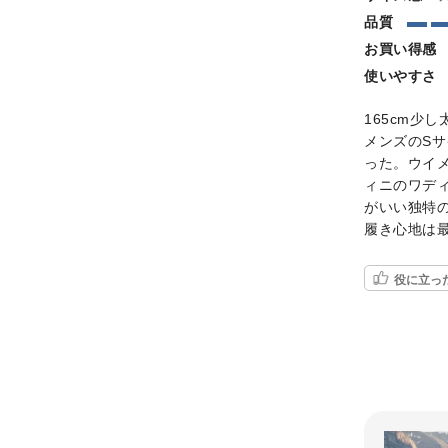
品質
お買い得感
使いやすさ
165cm少
メンズのS
った。ウイ
ィニのワデ
がいい独特
履き心地は
役に立っ