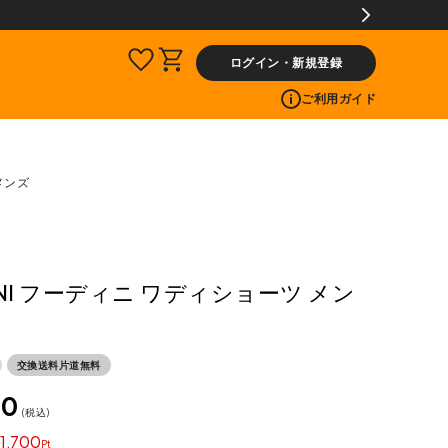
サービス
ログイン・新規登録
ご利用ガイド
メンズ
INI フーディニ ワディショーツ メン
交換送料片道無料
00
税込
1,700