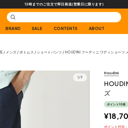
【会員限定】交換送料片道無料
BRAND
SALE
CONTENTS
ABOUT
E
メンズ
ボトムス
ショートパンツ
HOUDINI フーディニ ワディショーツ 
Houdini
1/9
HOUD
ズ
ポイント10倍
¥
18,7
ポイント