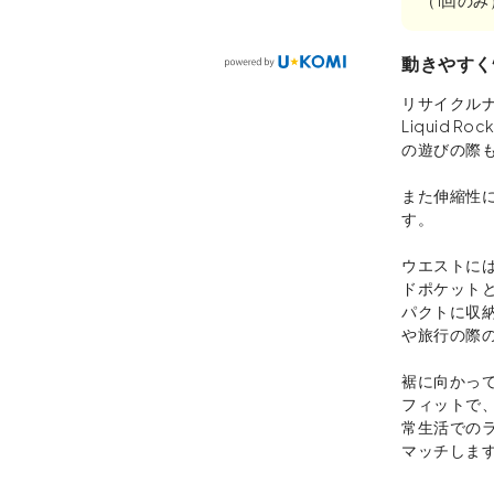
動きやすく
リサイクル
Liquid
の遊びの際
また伸縮性
す。
ウエストに
ドポケット
パクトに収
や旅行の際
裾に向かっ
フィットで
常生活での
マッチしま