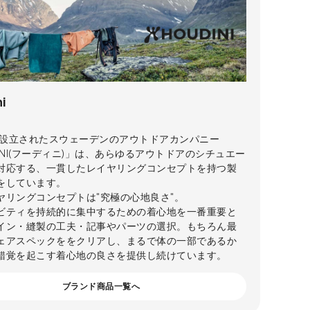
i
年に設立されたスウェーデンのアウトドアカンパニー
INI(フーディニ)」は、あらゆるアウトドアのシチュエー
対応する、一貫したレイヤリングコンセプトを持つ製
をしています。
ヤリングコンセプトは"究極の心地良さ"。
ビティを持続的に集中するための着心地を一番重要と
イン・縫製の工夫・記事やパーツの選択。もちろん最
ェアスペックををクリアし、まるで体の一部であるか
錯覚を起こす着心地の良さを提供し続けています。
ブランド商品一覧へ