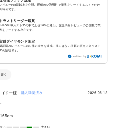
透明性プラチナ認定
レビューの8割以上を公開。圧倒的な透明性で業界をリードするストアだけ
の称号です。
トラストリーダー銅賞
U-KOMI導入ストアの中で上位10%に選出。認証済みレビューの公開数で業
界をリードする存在です。
実績ダイヤモンド認定
認証済みレビュー1,000件の大台を達成。揺るぎない信頼の頂点に立つスト
アの証明です。
certified by
を書く
ゴドー様
購入確認済み
2026-06-18
〜
165cm
さい
大きい