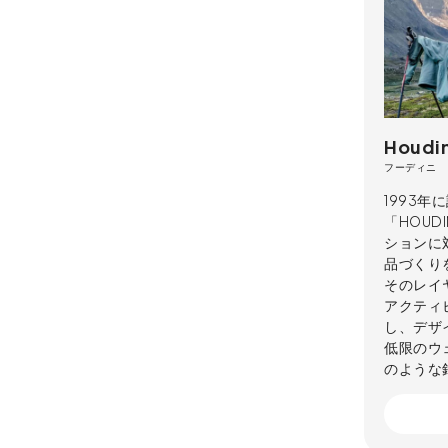
Houdin
フーディニ
1993
「HOUD
ションに
品づくり
そのレイ
アクティ
し、デザ
低限のウ
のような