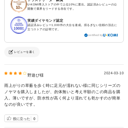
トラストリーダー銅賞
U-KOMI導入ストアの中で上位10%に選出。認証済みレビューの公
開数で業界をリードする存在です。
実績ダイヤモンド認定
認証済みレビュー1,000件の大台を達成。揺るぎない信頼の頂点に
立つストアの証明です。
certified by
レビューを書く
2024-03-10
野遊び様
雨上がりの草薮を歩く時に足元が濡れない様に同じシリーズの
ノヤマを購入しましたが、勿体無いと考え半額のこの商品を購
入。薄いですが、防水性が高く何より濡れても乾かすのが簡単
なのが良いです。
役に立った
0