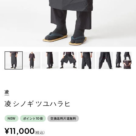
凌
凌 シノギ ツユハラヒ
NEW
ポイント10倍
交換送料片道無料
¥
11,000
税込