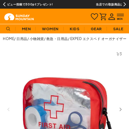
当店での取扱商品は全て正規品です
MEN
WOMEN
KIDS
GEAR
SALE
HOME
日用品
小物雑貨
救急・日用品
EXPED エクスペド オーガナイザ
1/3