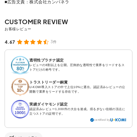
■広告文責：株式会社カンパネラ
4.67
3件
透明性プラチナ認定
レビューの8割以上を公開。圧倒的な透明性で業界をリードするス
トアだけの称号です。
トラストリーダー銅賞
U-KOMI導入ストアの中で上位10%に選出。認証済みレビューの公
開数で業界をリードする存在です。
実績ダイヤモンド認定
認証済みレビュー1,000件の大台を達成。揺るぎない信頼の頂点に
立つストアの証明です。
certified by