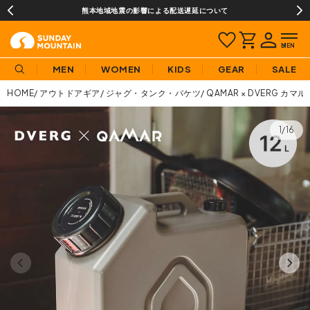
熊本地域地震の影響による配送遅延について
MEN
WOMEN
KIDS
GEAR
SALE
HOME
アウトドアギア
ジャグ・タンク・バケツ
QAMAR × DVERG カマル×
1/16