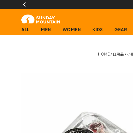
ALL
MEN
WOMEN
KIDS
GEAR
HOME
日用品
小