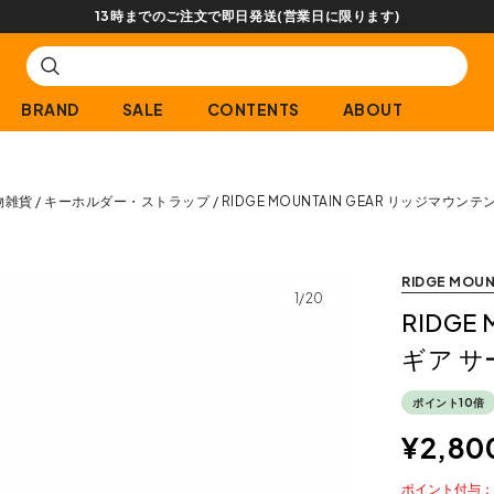
13時までのご注文で即日発送(営業日に限ります)
BRAND
SALE
CONTENTS
ABOUT
物雑貨
キーホルダー・ストラップ
RIDGE MOUNTAIN GEAR リッジマウ
RIDGE MOUN
1/20
RIDGE
ギア 
ポイント10倍
¥
2,80
ポイント