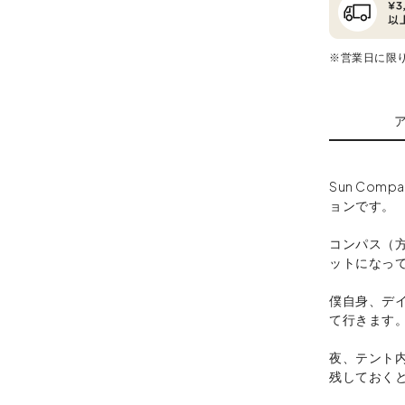
※営業日に限
Sun Com
ョンです。
コンパス（方
ットになっ
僕自身、デ
て行きます
夜、テント
残しておく