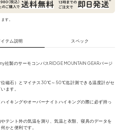
ります。
アイテム説明
スペック
pany社製のサーモコンパスRIDGE MOUNTAIN GEARバージ
位磁石）とマイナス30℃～50℃迄計測できる温度計がセ
ています。
イハイキングやオーバーナイトハイキングの際に必ず持っ
。
内やテント外の気温を測り、気温と衣類、寝具のデータを
と何かと便利です。