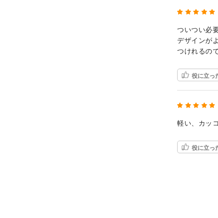
ついつい必
デザインが
つけれるの
役に立っ
軽い、カッ
役に立っ