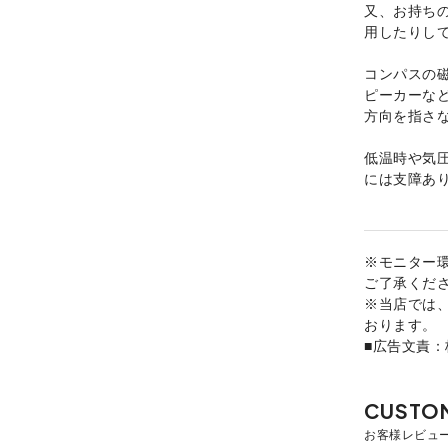
又、お持ち
用したりし
コンパスの
ピーカーな
方向を指さ
低温時や気
には支障あ
※モニター
ご了承くだ
※当店では
おります。
■広告文責