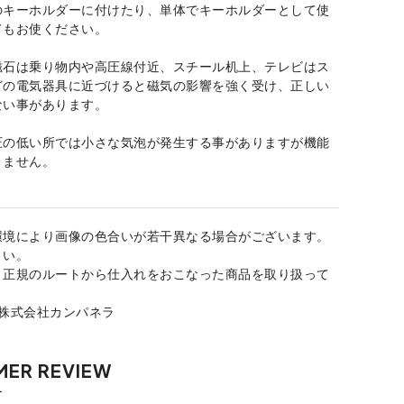
のキーホルダーに付けたり、単体でキーホルダーとして使
てもお使ください。
磁石は乗り物内や高圧線付近、スチール机上、テレビはス
どの電気器具に近づけると磁気の影響を強く受け、正しい
ない事があります。
圧の低い所では小さな気泡が発生する事がありますが機能
りません。
環境により画像の色合いが若干異なる場合がございます。
さい。
、正規のルートから仕入れをおこなった商品を取り扱って
：株式会社カンパネラ