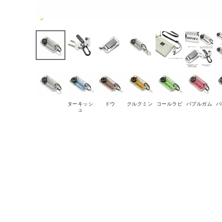
ターキッシ
ドウ
クルクミン
コールラビ
バブルガム
パ
ュ