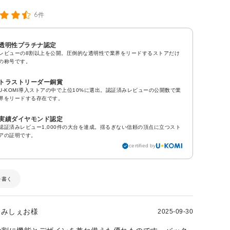
6件
透明性プラチナ認定
レビューの8割以上を公開。圧倒的な透明性で業界をリードするストアだけ
の称号です。
トラストリーダー銅賞
U-KOMI導入ストアの中で上位10%に選出。認証済みレビューの公開数で業
界をリードする存在です。
実績ダイヤモンド認定
認証済みレビュー1,000件の大台を達成。揺るぎない信頼の頂点に立つスト
アの証明です。
certified by
を書く
みしぇお様
2025-09-30