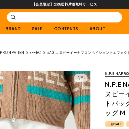
購入商品[¥2,000(税込)以上]のレビュー投稿で300ptプ
BRAND
SALE
CONTENTS
ABOUT
 NAPRON PATIENTS EFFECTS BAG エヌピーイーナプロンペイシェント
N.P.E NAPR
1/9
N.P.E 
ヌピー
トバッ
ッグ M
一部SALE