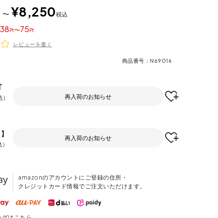
5
¥
8,250
〜
税込
38
75
〜
レビューを書く
商品番号
N69016
ゴ
再入荷のお知らせ
込
F】
再入荷のお知らせ
込
amazonのアカウントにご登録の住所・
クレジットカード情報でご注文いただけます。
ングはこちら