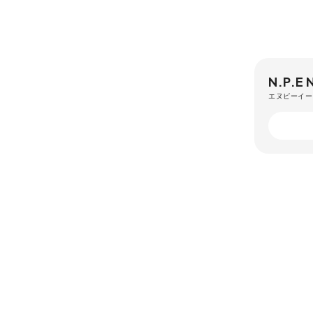
N.P.E
エヌピーイー