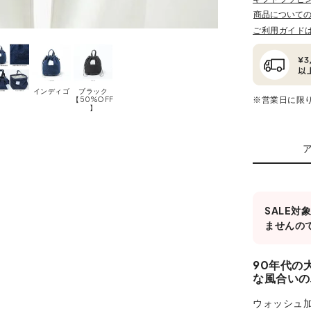
商品について
ご利用ガイド
インディゴ
ブラック
※営業日に限
【50%OFF
】
SALE
ませんの
90年代の
な風合いの
ウォッシュ