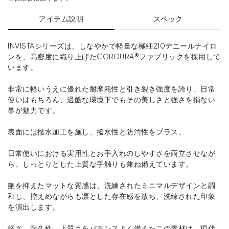
アイテム説明
スペック
INVISTAシリーズは、しなやかで軽量な極細210デニールナイロ
ンを、高密度に織り上げたCORDURA®ファブリックを採用して
います。
非常に軽いうえに優れた耐摩耗性と引き裂き強度を誇り、日常
使いはもちろん、過酷な環境下でもその美しさと強さを損ない
事が魅力です。
表面には撥水加工を施し、撥水性と防汚性をプラス。
日常使いにおける実用性とお手入れのしやすさを両立させなが
ら、しっとりとした上質な手触りも兼ね備えています。
艶を抑えたマットな質感は、洗練されたミニマルデザインと調
和し、控えめながらも凛とした存在感を放ち、洗練された印象
を演出します。
軽さ、耐久性、上質さをバランスよく備えたこの素材は、現代