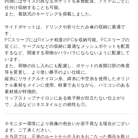
内側にはサイズの異なるポケットを多数配置。アイテムごとに
仕分け収納することも可能。
また、着脱式のキーリングを搭載しました。
サイドポケットは、ドリンクや折りたたみ傘の収納に最適で
す。
PCスリーブには11インチ程度のPCを収納可能。PCスリーブの
近くに、ケーブルなどの収納に最適なメッシュポケットを配置
するなど、関連する荷物がバラバラにならないように配慮して
います。
また、荷物の出し入れにも配慮し、ポケットの各開口部の角度
等を変更し、より使い勝手のよい仕様に。
縦糸にリサイクルナイロン糸、緯糸に中空糸を使用したオリジ
ナル素材をメインに使用。軽量でありながら、ハリコシのある
素材感が特徴的。
リップストップナイロンにある格子柄が目立たない仕上がり
で、上品なビジネスタイルとの相性も◎。
※モニター環境により画像の色合いが若干異なる場合がござい
ます。ご了承ください。
※当店では、正規のルートから仕入れをおこなった商品を取り