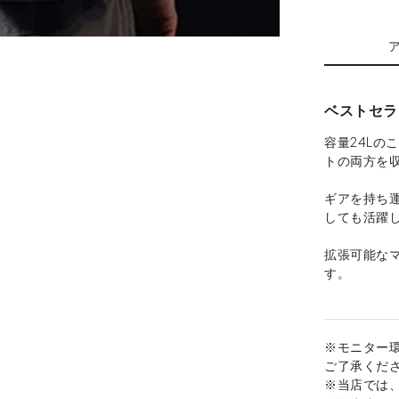
ベストセラ
容量24Lの
トの両方を
ギアを持ち
しても活躍
拡張可能な
す。
※モニター
ご了承くだ
※当店では