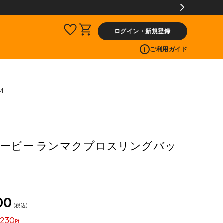
ログイン・新規登録
ご利用ガイド
4L
ィービー ランマクプロスリングバッ
00
税込
230