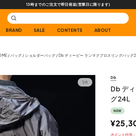
13時までのご注文で即日発送(営業日に限ります)
BRAND
SALE
CONTENTS
ABOUT
OME
バッグ
ショルダーバッグ
Db ディービー ランマクプロスリングバッグ2
Db
1/6
Db デ
グ24L
NEW
¥
25,3
ポイント