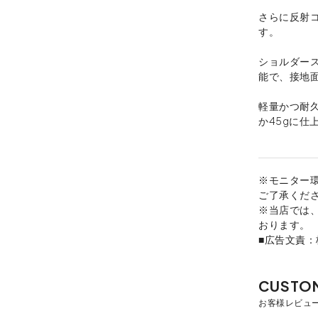
さらに反射
す。
ショルダー
能で、接地
軽量かつ耐
か45gに仕
※モニター
ご了承くだ
※当店では
おります。
■広告文責