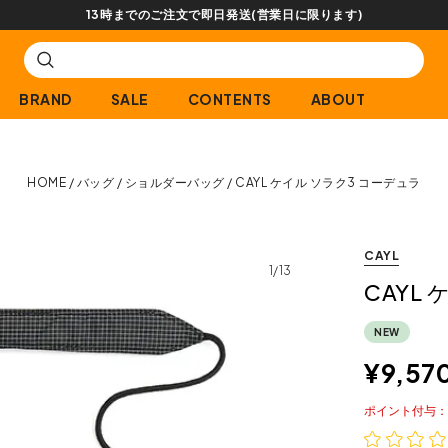
【会員限定】交換送料片道無料
BRAND
SALE
CONTENTS
ABOUT
HOME
バッグ
ショルダーバッグ
CAYL ケイル ソラク3 コーデュラ
CAYL
1/13
CAYL
NEW
¥
9,57
ポイント