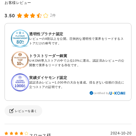
3.50
2件
透明性プラチナ認定
レビューの8割以上を公開。圧倒的な透明性で業界をリードするス
トアだけの称号です。
トラストリーダー銅賞
U-KOMI導入ストアの中で上位10%に選出。認証済みレビューの公
開数で業界をリードする存在です。
実績ダイヤモンド認定
認証済みレビュー1,000件の大台を達成。揺るぎない信頼の頂点に
立つストアの証明です。
certified by
レビューを書く
2024-10-20
スロース様