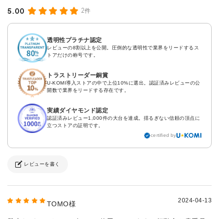
5.00
2件
透明性プラチナ認定
レビューの8割以上を公開。圧倒的な透明性で業界をリードするス
トアだけの称号です。
トラストリーダー銅賞
U-KOMI導入ストアの中で上位10%に選出。認証済みレビューの公
開数で業界をリードする存在です。
実績ダイヤモンド認定
認証済みレビュー1,000件の大台を達成。揺るぎない信頼の頂点に
立つストアの証明です。
certified by
レビューを書く
2024-04-13
TOMO様