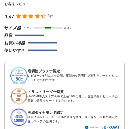
4.67
3件
サイズ感
小さい
大きい
品質
お買い得感
使いやすさ
透明性プラチナ認定
レビューの8割以上を公開。圧倒的な透明性で業界をリードするス
トアだけの称号です。
トラストリーダー銅賞
U-KOMI導入ストアの中で上位10%に選出。認証済みレビューの公
開数で業界をリードする存在です。
実績ダイヤモンド認定
認証済みレビュー1,000件の大台を達成。揺るぎない信頼の頂点に
立つストアの証明です。
certified by