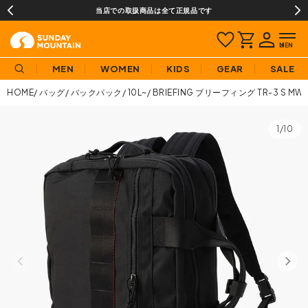
当店での取扱商品は全て正規品です
MEN
WOMEN
KIDS
GEAR
SALE
HOME
バッグ
バックパック
10L~
BRIEFING ブリーフィング TR-3 S MW 
1/10