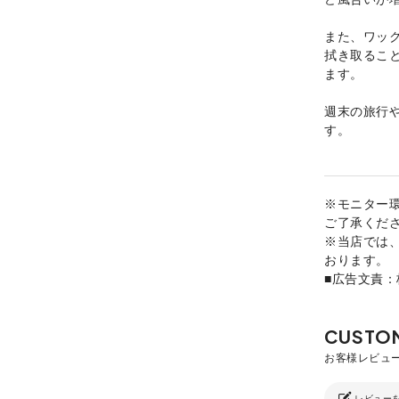
また、ワッ
拭き取るこ
ます。
週末の旅行
す。
※モニター
ご了承くだ
※当店では
おります。
■広告文責
レビュー