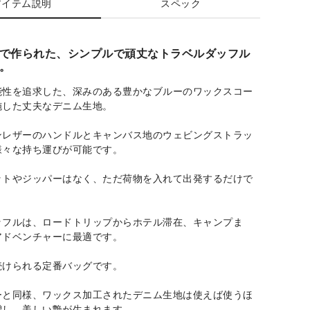
アイテム説明
スペック
で作られた、シンプルで頑丈なトラベルダッフル
。
能性を追求した、深みのある豊かなブルーのワックスコー
施した丈夫なデニム生地。
ンレザーのハンドルとキャンバス地のウェビングストラッ
様々な持ち運びが可能です。
ットやジッパーはなく、ただ荷物を入れて出発するだけで
ッフルは、ロードトリップからホテル滞在、キャンプま
アドベンチャーに最適です。
続けられる定番バッグです。
ーと同様、ワックス加工されたデニム生地は使えば使うほ
増し、美しい艶が生まれます。