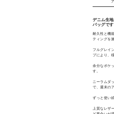
デニム生地
バッグです
耐久性と機
ティングを
フルグレイ
プにより、
余分なポケ
す。
ニーラムダ
で、週末の
ずっと使い
上質なレザ
ど風合いが