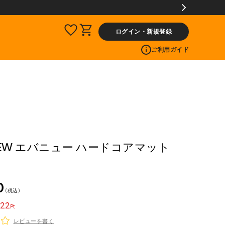
以上]のレビュー投稿で300ptプレゼント!
ログイン・新規登録
ご利用ガイド
NEW エバニュー ハードコアマット
0
税込
22
レビューを書く