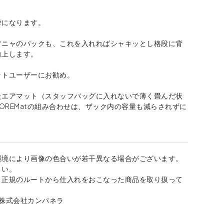
癖になります。
フニャのパックも、これを入れればシャキッとし格段に背
向上します。
ットユーザーにお勧め。
たエアマット（スタッフバッグに入れないで薄く畳んだ状
COREMatの組み合わせは、ザック内の容量も減らされずに
環境により画像の色合いが若干異なる場合がございます。
さい。
、正規のルートから仕入れをおこなった商品を取り扱って
：株式会社カンパネラ