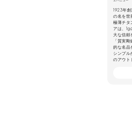
エバニュー
1923
の名を世
極薄チタ
アは、1
大な信頼
「質実剛
的な名品
シンプル
のアウト