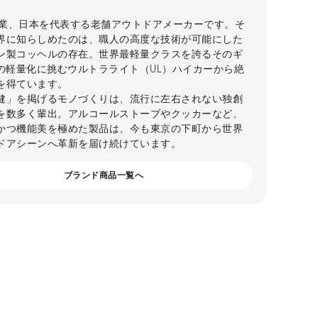
年創業、日本を代表する老舗アウトドアメーカーです。そ
界に知らしめたのは、職人の高度な技術が可能にした
ン製コッヘルの存在。世界最軽量クラスを誇るそのギ
gの軽量化に挑むウルトラライト（UL）ハイカーから絶
を得ています。
健」を掲げるモノづくりは、流行に左右されない独創
を数多く輩出。アルコールストーブやクッカーなど、
かつ機能美を極めた製品は、今も東京の下町から世界
ドアシーンへ革新を届け続けています。
ブランド商品一覧へ