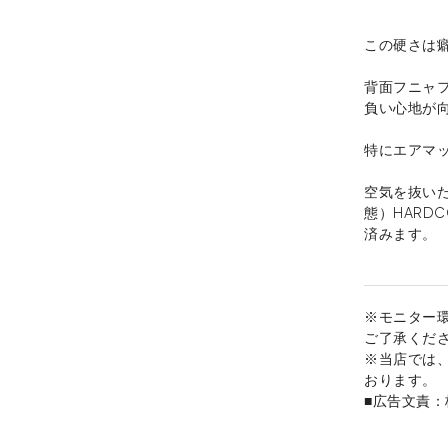
この硬さは
背面フニャ
負い心地が
特にエアマ
空気を抜い
態）HARD
済みます。
※モニター
ご了承くだ
※当店では
おります。
■広告文責