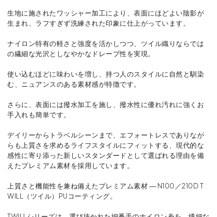
生地に施されたワッシャー加工により、表面にほどよい陰影が
生まれ、ラフすぎず洗練された印象に仕上がっています。
ナイロン特有の軽さと強度を活かしつつ、ツイル織りならでは
の繊細な光沢としなやかなドレープ性を実現。
使い込むほどに味わいを増し、持つ人のスタイルに自然と馴染
む、ニュアンスのある素材感が特徴です。
さらに、表面には撥水加工を施し、撥水性に優れ汚れに強くお
手入れも簡単です。
デイリーからトラベルシーンまで、エフォートレスでありなが
らも上質さを求めるライフスタイルにフィットする、現代的な
感性に寄り添った新しいスタンダードとして選ばれる理由を備
えたプレミアム素材を採用しています。
上質さと機能性を兼ね備えたプレミアム素材 ― N100／210D T
WILL（ツイル）PUコーティング。
TWILLシリーズは、選び抜かれた細番手のナイロン糸を、繊細な