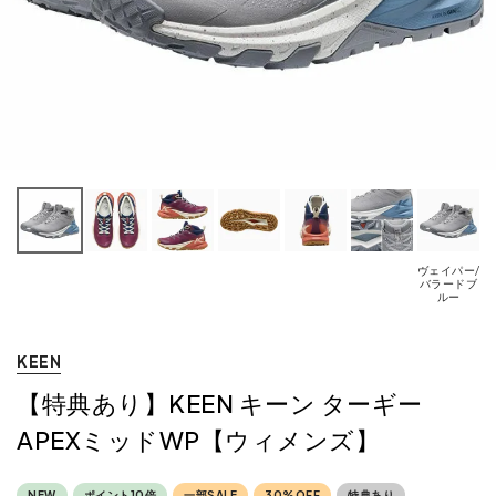
ヴェイパー/
フ
バラードブ
ルー
ク
KEEN
【特典あり】KEEN キーン ターギー
APEXミッドWP【ウィメンズ】
NEW
ポイント10倍
一部SALE
30%OFF
特典あり