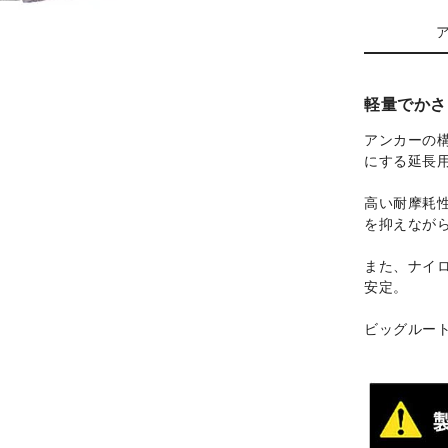
軽量でかさ
アンカーの
にする延長
高い耐摩耗性
を抑えなが
また、ナイ
安定。
ビッグルー