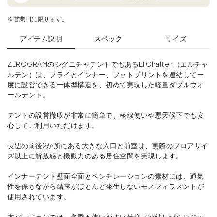
※営業日に限ります。
アイテム説明
スペック
サイズ
ZEROGRAMのシグニチャテントでもあるEl Chalten（エルチャ
ルテン）は、フライとインナー、フットプリントを連結して一
度に設営できる一体型構造を、初めて実現した軽量ダブルウオ
ールテント。
テントの設営撤収が非常に簡単で、稜線使いや悪天候下でも安
心してご利用いただけます。
長辺の前後2か所にある大きな入口と前室は、実際のフロアサイ
ズ以上に解放感と機動力のある居住空間を実現します。
インナーテント壁面全面とベンチレーションの素材には、通気
性を保ちながら結露がほとんど発生しないモノフィラメントが
使用されています。
本バージョンでは、冬季も使いやすい仕様（凍結しづらいジッ