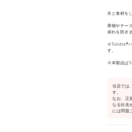
氷と食材を
果物やチー
崩れを防ぎ
※Tundr
す。
※本製品はTun
当店では
す。
なお、正
なる社名
には問題