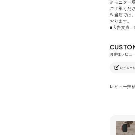
※モニター
ご了承くだ
※当店では
おります。
■広告文責
レビュー
レビュー投