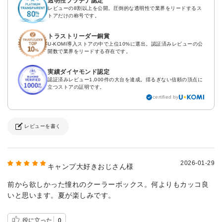
透明性プラチナ認定
レビューの8割以上を公開。圧倒的な透明性で業界をリードするス
トアだけの称号です。
トラストリーダー銅賞
U-KOMI導入ストアの中で上位10%に選出。認証済みレビューの公
開数で業界をリードする存在です。
実績ダイヤモンド認定
認証済みレビュー1,000件の大台を達成。揺るぎない信頼の頂点に
立つストアの証明です。
certified by
レビューを書く
2026-01-29
キャンプ大好きおじさん様
前から欲しかった憧れのクーラーボックス。何よりもカッコ良
いと思います。夏が楽しみです。
役に立った
0