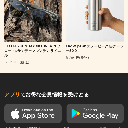
FLOAT×SUNDAY MOUNTAIN フ
snow peak スノーピーク 缶クーラ
ロート×サンデーマウンテン ライエ
ー500
ル
5,760円(税込)
17,050円(税込)
アプリ
でお得な会員情報を受けとる