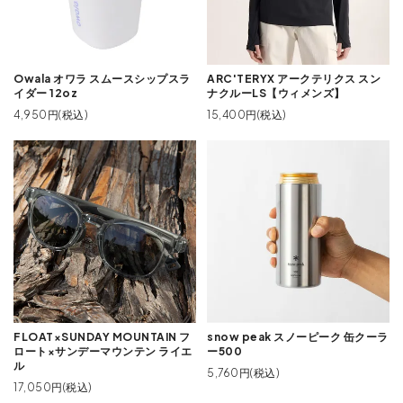
Owala オワラ スムースシップスラ
ARC'TERYX アークテリクス スン
イダー 12oz
ナクルーLS【ウィメンズ】
4,950円(税込)
15,400円(税込)
FLOAT×SUNDAY MOUNTAIN フ
snow peak スノーピーク 缶クーラ
ロート×サンデーマウンテン ライエ
ー500
ル
5,760円(税込)
17,050円(税込)