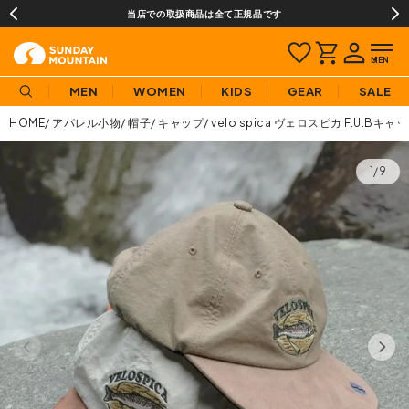
当店での取扱商品は全て正規品です
MEN
WOMEN
KIDS
GEAR
SALE
HOME
アパレル小物
帽子
キャップ
velo spica ヴェロスピカ F.U.Bキャッ
1/9