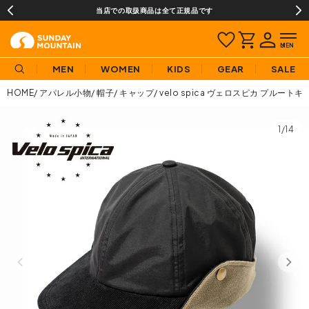
当店での取扱商品は全て正規品です
MEN
WOMEN
KIDS
GEAR
SALE
HOME
アパレル小物
帽子
キャップ
velo spica ヴェロスピカ プルート
1/14