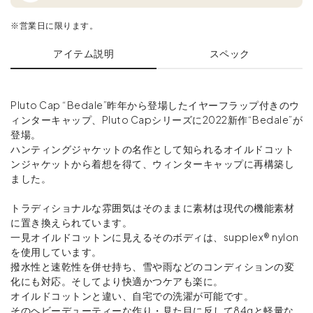
※営業日に限ります。
アイテム説明
スペック
Pluto Cap “Bedale”昨年から登場したイヤーフラップ付きのウ
ィンターキャップ、Pluto Capシリーズに2022新作“Bedale”が
登場。
ハンティングジャケットの名作として知られるオイルドコット
ンジャケットから着想を得て、ウィンターキャップに再構築し
ました。
トラディショナルな雰囲気はそのままに素材は現代の機能素材
に置き換えられています。
一見オイルドコットンに見えるそのボディは、supplex® nylon
を使用しています。
撥水性と速乾性を併せ持ち、雪や雨などのコンディションの変
化にも対応。そしてより快適かつケアも楽に。
オイルドコットンと違い、自宅での洗濯が可能です。
そのヘビーデューティーな作り・見た目に反して84gと軽量な