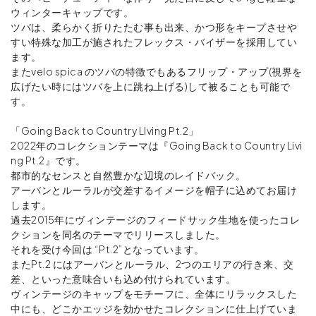
ウィンターキャップです。
ツバは、柔らかく折りたたむ事も出来、かつ形をキープさせや
すい特殊な加工が施されたフレックス・バイザーを採用してい
ます。
またvelo spica のツバの特徴でもあるフリップ・アップ(視界を
広げたい時にはツバを上に跳ね上げる)して被ることも可能で
す。
「Going Back to Country LIving Pt.2」
2022年のコレクションテーマは『Going Back to Country Livi
ng Pt.2』です。
都市的なセンスと自然豊かな辺境のレイドバック。
アーバンとルーラルが交差するイメージを帽子に込めてお届け
します。
過去2015年にヴィンテージのフィードサック生地を使ったコレ
クションを同名のテーマでリリースしました。
それを受け今回は “Pt.2”となっています。
またPt.2 にはアーバンとルーラル、2つのエリアの行き来、交
差、といった意味合いも込め付けられています。
ヴィンテージのキャップをモチーフに、全体にリラックスした
中にも、どこかエッジを効かせたコレクションに仕上げていま