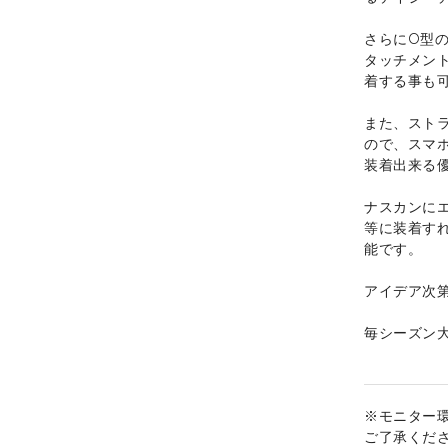
さらにO型
タッチメン
着する事も
また、スト
ので、スマ
装着出来る
ナスカンに
等に装着す
能です。
アイデア次
毎シーズン
※モニター
ご了承くだ