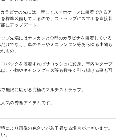
のカラビナの先には、新しくスマホケースに装着できるア
トを標準装備しているので、ストラップにスマホを直接装
可能にアップデート。
ラップ先端にはナスカンとO型のカラビナを装着している
ホだけでなく、車のキーやミニランタン等あらゆる小物も
優れもの。
エコバックを装着すればサコッシュに変身、車内やタープ
れば、小物やキャンプグッズ等も数多く引っ掛ける事も可
第で無限に広がる究極のマルチストラップ。
大人気の秀逸アイテムです。
環境により画像の色合いが若干異なる場合がございます。
さい。