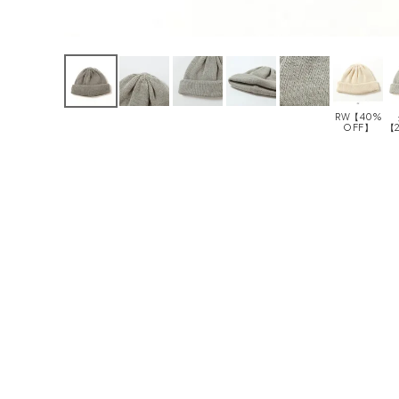
RW【40%
OFF】
【