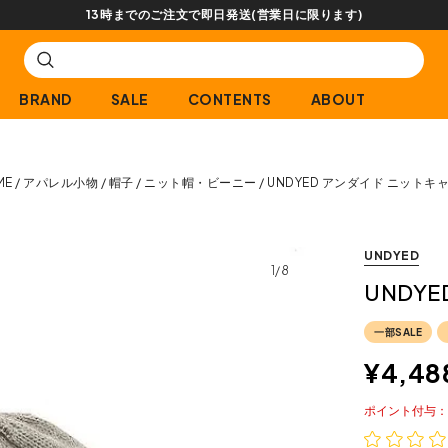
13時までのご注文で即日発送(営業日に限ります)
BRAND
SALE
CONTENTS
ABOUT
ME
アパレル小物
帽子
ニット帽・ビーニー
UNDYED アンダイド ニットキ
UNDYED
1/8
UNDY
一部SALE
¥
4,48
ポイント