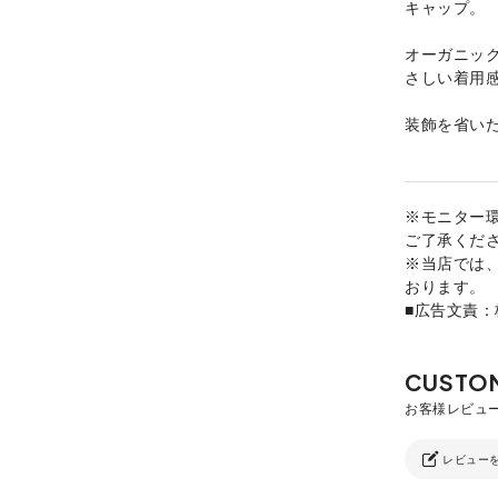
キャップ。
オーガニッ
さしい着用
装飾を省い
※モニター
ご了承くだ
※当店では
おります。
■広告文責
レビュー