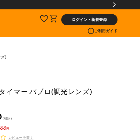
ゼント!
ログイン・新規登録
ご利用ガイド
ンズ)
R タイマー パブロ(調光レンズ)
0
税込
88
レビューを書く