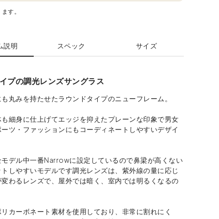
ります。
ム説明
スペック
サイズ
イプの調光レンズサングラス
にも丸みを持たせたラウンドタイプのニューフレーム。
体も細身に仕上げてエッジを抑えたプレーンな印象で男女
ポーツ・ファッションにもコーディネートしやすいデザイ
モデル中一番Narrowに設定しているので鼻梁が高くない
ットしやすいモデルです調光レンズは、紫外線の量に応じ
が変わるレンズで、屋外では暗く、室内では明るくなるの
。
ポリカーボネート素材を使用しており、非常に割れにく