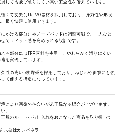
破損しても飛び散りにくい高い安全性を備えています。
軽くて丈夫なTR-90素材を採用しており、弾力性や形状
れ、長く快適に使用できます。
耳にかける部分）やノーズパッドは調整可能で、一人ひと
わせてフィット感を高められる設計です。
れる部分にはTPR素材を使用し、やわらかく滑りにくい
心地を実現しています。
耐久性の高い5枚蝶番を採用しており、ねじれや衝撃にも強
心して使える構造になっています。
環境により画像の色合いが若干異なる場合がございます。
さい。
、正規のルートから仕入れをおこなった商品を取り扱って
：株式会社カンパネラ