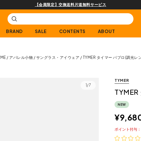
購入商品[¥2,000(税込)以上]のレビュー投稿で300ptプレ
BRAND
SALE
CONTENTS
ABOUT
ME
アパレル小物
サングラス・アイウェア
TYMER タイマー パブロ(調光レ
TYMER
1/7
TYME
NEW
¥
9,68
ポイント