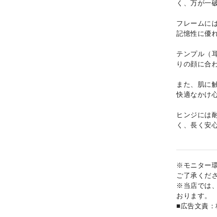
く、万が一
フレームには
記憶性に優
テンプル（
りの顔に合
また、肌に触
快適なかけ
ヒンジには
く、長く安
※モニター
ご了承くだ
※当店では
おります。
■広告文責