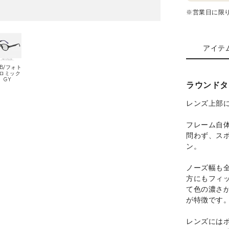
※営業日に限
アイテ
.B/フォト
ロミック
GY
ラウンドタ
レンズ上部
フレーム自
問わず、ス
ン。
ノーズ幅も全
方にもフィ
て色の濃さ
が特徴です
レンズには