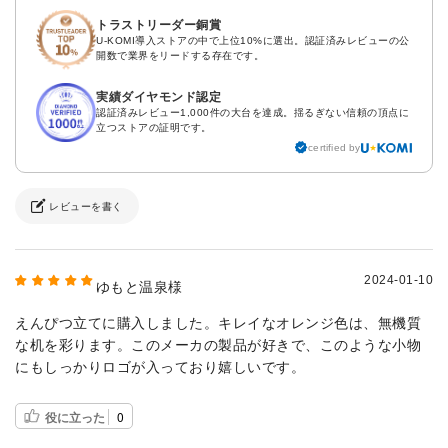
トラストリーダー銅賞
U-KOMI導入ストアの中で上位10%に選出。認証済みレビューの公
開数で業界をリードする存在です。
実績ダイヤモンド認定
認証済みレビュー1,000件の大台を達成。揺るぎない信頼の頂点に
立つストアの証明です。
certified by
レビューを書く
2024-01-10
ゆもと温泉様
えんぴつ立てに購入しました。キレイなオレンジ色は、無機質
な机を彩ります。このメーカの製品が好きで、このような小物
にもしっかりロゴが入っており嬉しいです。
役に立った
0