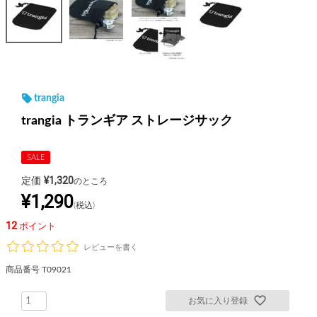
trangia
trangia トランギア ストレージサック
SALE
¥
1,320
定価
のところ
¥
1,290
税込
12
ポイント
レビューを書く
商品番号
T09021
お気に入り登録