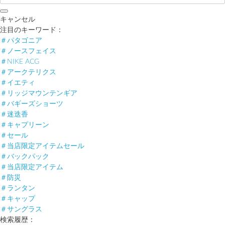
キャンセル
注目のキーワード：
＃パタゴニア
＃ノースフェイス
＃NIKE ACG
＃アークテリクス
＃イエティ
＃リッジマウンテンギア
＃バギーズショーツ
＃迷迭香
＃キャプリーン
＃セール
＃当店限定アイテムセール
＃バックパック
＃当店限定アイテム
＃防災
＃ランタン
＃キャップ
＃サングラス
検索履歴：