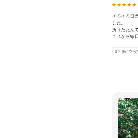
そろそろ日
した。
折りたたん
これから毎
役に立っ