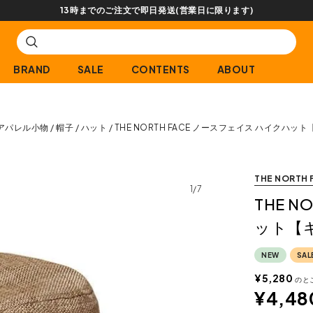
【会
BRAND
SALE
CONTENTS
ABOUT
アパレル小物
帽子
ハット
THE NORTH FACE ノースフェイス ハイクハッ
THE NORTH 
1/7
THE 
ット【
NEW
SAL
¥
5,280
のと
¥
4,48