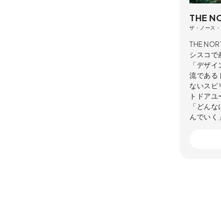
THE N
ザ・ノース・
THE N
シスコで
「デザイ
流である
ないスピ
トドアユ
「どんな
んでいく