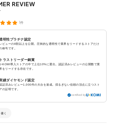
1件
透明性プラチナ認定
レビューの8割以上を公開。圧倒的な透明性で業界をリードするストアだけ
の称号です。
トラストリーダー銅賞
U-KOMI導入ストアの中で上位10%に選出。認証済みレビューの公開数で業
界をリードする存在です。
実績ダイヤモンド認定
認証済みレビュー1,000件の大台を達成。揺るぎない信頼の頂点に立つスト
アの証明です。
certified by
を書く