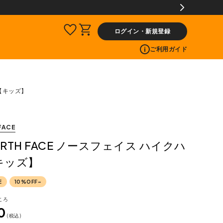
員限定】交換送料片道無料サービス
ログイン・新規登録
ご利用ガイド
ト【キッズ】
FACE
NORTH FACE ノースフェイス ハイクハ
キッズ】
E
10%OFF~
ころ
0
税込