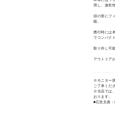
用し、速乾
頭の形にフ
能。
携行時には
でコンパク
取り外し可
アウトドア
※モニター
ご了承くだ
※当店では
おります。
■広告文責