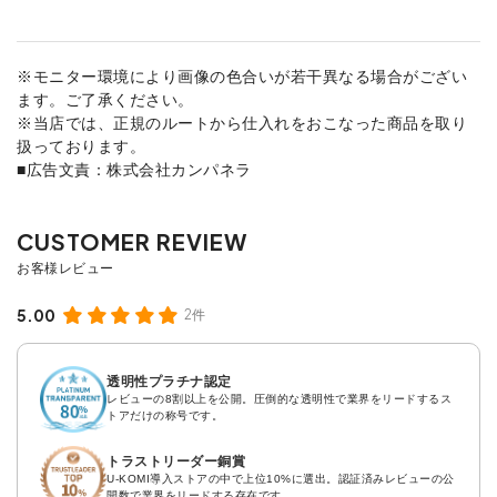
※モニター環境により画像の色合いが若干異なる場合がござい
ます。ご了承ください。
※当店では、正規のルートから仕入れをおこなった商品を取り
扱っております。
■広告文責：株式会社カンパネラ
5.00
2件
透明性プラチナ認定
レビューの8割以上を公開。圧倒的な透明性で業界をリードするス
トアだけの称号です。
トラストリーダー銅賞
U-KOMI導入ストアの中で上位10%に選出。認証済みレビューの公
開数で業界をリードする存在です。