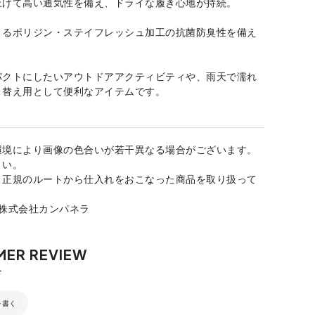
上げて高い通気性を備え、ドライな履き心地が持続。
よるポリジン・ステイフレッシュ加工の抗菌防臭性を備え
パクトにしたいアウトドアアクティビティや、雨天で濡れ
き替え用として便利なアイテムです。
環境により画像の色合いが若干異なる場合がございます。
さい。
、正規のルートから仕入れをおこなった商品を取り扱って
：株式会社カンパネラ
を書く