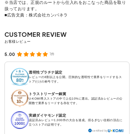
※当店では、正規のルートから仕入れをおこなった商品を取り
扱っております。
■広告文責：株式会社カンパネラ
5.00
1件
透明性プラチナ認定
レビューの8割以上を公開。圧倒的な透明性で業界をリードするス
トアだけの称号です。
トラストリーダー銅賞
U-KOMI導入ストアの中で上位10%に選出。認証済みレビューの公
開数で業界をリードする存在です。
実績ダイヤモンド認定
認証済みレビュー1,000件の大台を達成。揺るぎない信頼の頂点に
立つストアの証明です。
certified by