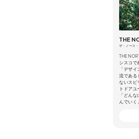
THE N
ザ・ノース・
THE N
シスコで
「デザイ
流である
ないスピ
トドアユ
「どんな
んでいく