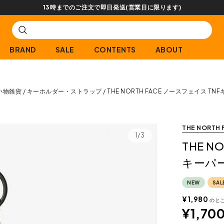
【会
BRAND
SALE
CONTENTS
ABOUT
小物雑貨
キーホルダー・ストラップ
THE NORTH FACE ノースフェイス T
THE NORTH 
1/3
THE N
キーパ
NEW
SAL
¥
1,980
のと
¥
1,70