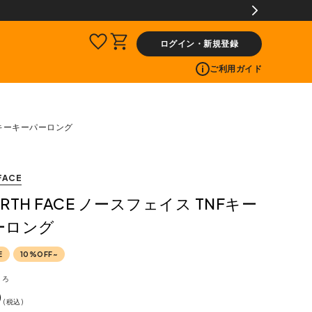
員限定】交換送料片道無料サービス
ログイン・新規登録
ご利用ガイド
NFキーキーパーロング
FACE
ORTH FACE ノースフェイス TNFキー
ーロング
E
10%OFF~
ころ
0
税込