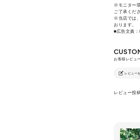
※モニター
ご了承くだ
※当店では
おります。
■広告文責
レビュー
レビュー投