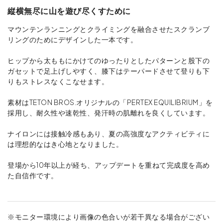
縦横無尽に山を遊び尽くすために
マウンテンランニングとクライミングを融合させたスクランブ
リングのためにデザインした一本です。
ヒップから太ももにかけてのゆったりとしたパターンと股下の
ガセットで足上げしやすく、膝下はテーパードさせて登りも下
りもストレスなくこなせます。
素材はTETON BROS.オリジナルの「PERTEX EQUILIBRIUM」を
採用し、耐久性や速乾性、発汗時の肌離れを良くしています。
ナイロンには接触冷感もあり、夏の高強度なアクティビティに
は理想的なはき心地となりました。
登場から10年以上が経ち、アップデートを重ねて完成度を高め
た自信作です。
※モニター環境により画像の色合いが若干異なる場合がござい