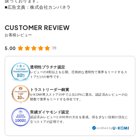
扱っております。
■広告文責：株式会社カンパネラ
5.00
1件
透明性プラチナ認定
レビューの8割以上を公開。圧倒的な透明性で業界をリードするス
トアだけの称号です。
トラストリーダー銅賞
U-KOMI導入ストアの中で上位10%に選出。認証済みレビューの公
開数で業界をリードする存在です。
実績ダイヤモンド認定
認証済みレビュー1,000件の大台を達成。揺るぎない信頼の頂点に
立つストアの証明です。
certified by