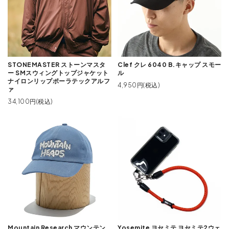
STONEMASTER ストーンマスタ
Clef クレ 6040 B.キャップ スモー
ー SMスウィングトップジャケット
ル
ナイロンリップポーラテックアルフ
4,950円(税込)
ァ
34,100円(税込)
Mountain Research マウンテン
Yosemite ヨセミテ ヨセミテ2ウェ