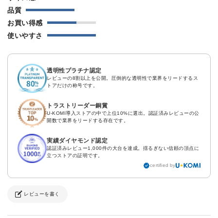
品質
お買い得感
使いやすさ
透明性プラチナ認定
レビューの8割以上を公開。圧倒的な透明性で業界をリードするス
トアだけの称号です。
トラストリーダー銅賞
U-KOMI導入ストアの中で上位10%に選出。認証済みレビューの公
開数で業界をリードする存在です。
実績ダイヤモンド認定
認証済みレビュー1,000件の大台を達成。揺るぎない信頼の頂点に
立つストアの証明です。
certified by
レビューを書く