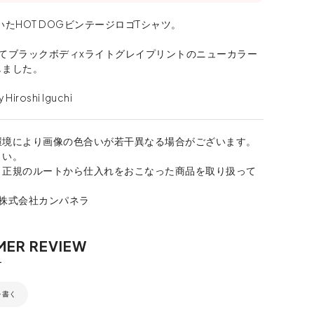
いたHOT DOGビンテージロゴTシャツ。
してブラックボディxライトグレイプリントのニューカラー
しました。
 Hiroshi Iguchi
環境により画像の色合いが若干異なる場合がございます。
さい。
、正規のルートから仕入れをおこなった商品を取り扱って
：株式会社カンパネラ
を書く