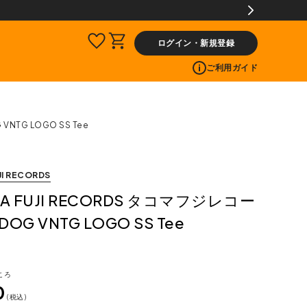
(税込)以上]のレビュー投稿で300ptプレゼント!
ログイン・新規登録
ご利用ガイド
VNTG LOGO SS Tee
I RECORDS
A FUJI RECORDS タコマフジレコー
DOG VNTG LOGO SS Tee
ころ
0
税込