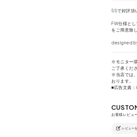
SSで好評頂
FW仕様と
をご用意致
designed by
※モニター
ご了承くだ
※当店では
おります。
■広告文責
レビュー