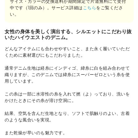
サイズ・カラーの交換送料が期間限定で片道無料にて受付
中です（1回のみ）。サービス詳細は
こちら
をご覧くださ
い。
女性の身体を美しく演出する、シルエットにこだわり抜
いたハイウエストのデニム。
どんなアイテムにも合わせやすいこと、また永く履いていただ
くために素材選びにもこだわりました。
通常デニム生地は経糸にインディゴ、緯糸に白を組み合わせて
織りますが、このデニムでは緯糸にスーパーゼロという糸を使
用しています。
この糸は一部に水溶性の糸を入れて撚（よ）っており、洗いを
かけたときにその糸が溶け空洞に。
結果、空気を含んだ生地となり、ソフトで肌触りのよい、古着
のような風合いを実現。
また乾燥が早いのも魅力です。