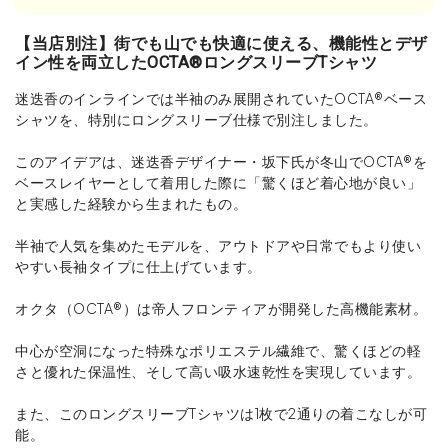
【当店別注】街でも山でも快適に使える、機能性とデザ
イン性を両立したOCTA®ロングスリーブTシャツ
迷迭香のインラインでは半袖のみ展開されていたOCTA®ベース
シャツを、特別にロングスリーブ仕様で別注しました。
このアイデアは、迷迭香デザイナー・坂下氏が冬山でOCTA®を
ベースレイヤーとして着用した際に「驚くほど着心地が良い」
と実感した経験から生まれたもの。
半袖で人気を集めたモデルを、アウトドアや日常でもより使い
やすい長袖タイプに仕上げています。
オクタ（OCTA®）は帝人フロンティアが開発した高機能素材。
中心が空洞になった特殊なポリエステル繊維で、驚くほどの軽
さと優れた保温性、そして高い吸水速乾性を実現しています。
また、このロングスリーブTシャツは1枚で2通りの着こなしが可
能。