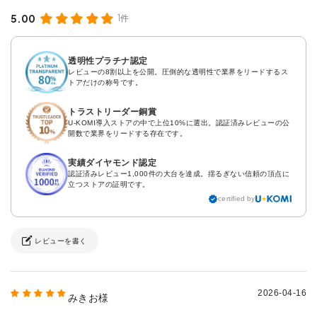
5.00
1件
透明性プラチナ認定
レビューの8割以上を公開。圧倒的な透明性で業界をリードするス
トアだけの称号です。
トラストリーダー銅賞
U-KOMI導入ストアの中で上位10%に選出。認証済みレビューの公
開数で業界をリードする存在です。
実績ダイヤモンド認定
認証済みレビュー1,000件の大台を達成。揺るぎない信頼の頂点に
立つストアの証明です。
certified by
レビューを書く
2026-04-16
みきお様