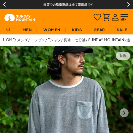
当店での取扱商品は全て正規品です
MEN
WOMEN
KIDS
GEAR
SALE
HOME
メンズ
トップス
Tシャツ
長袖・七分袖
SUNDAY MOUNTAIN×
1/15