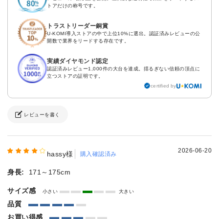
トアだけの称号です。
トラストリーダー銅賞
U-KOMI導入ストアの中で上位10%に選出。認証済みレビューの公
開数で業界をリードする存在です。
実績ダイヤモンド認定
認証済みレビュー1,000件の大台を達成。揺るぎない信頼の頂点に
立つストアの証明です。
certified by
レビューを書く
2026-06-20
hassy様
購入確認済み
身長:
171～175cm
サイズ感
小さい
大きい
品質
お買い得感