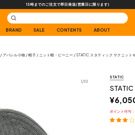
【会員限定】交換送料片道無料サービス
BRAND
SALE
CONTENTS
ABOUT
アパレル小物
帽子
ニット帽・ビーニー
STATIC スタティック ヤクニット
STATIC
1/10
STAT
¥
6,05
ポイント