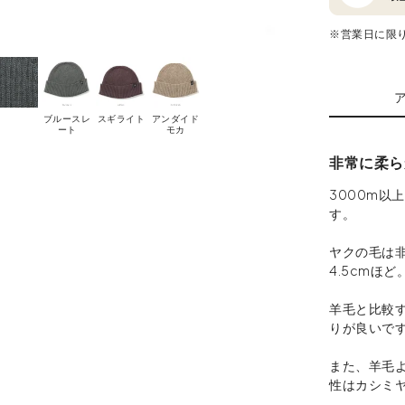
※営業日に限
ブルースレ
スギライト
アンダイド
ート
モカ
非常に柔ら
3000m以
す。
ヤクの毛は非
4.5cmほど
羊毛と比較
りが良いで
また、羊毛
性はカシミ