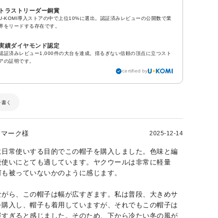
トラストリーダー銅賞
U-KOMI導入ストアの中で上位10%に選出。認証済みレビューの公開数で業
界をリードする存在です。
実績ダイヤモンド認定
認証済みレビュー1,000件の大台を達成。揺るぎない信頼の頂点に立つスト
アの証明です。
certified by
を書く
マーク様
2025-12-14
に日常使いする目的でこの帽子を購入しました。色味と編
段使いにとても適しています。ヤクウールは非常に軽量
何も被っていないかのように感じます。
ながら、この帽子は幅が広すぎます。私は普段、大きめサ
を購入し、帽子も着用していますが、それでもこの帽子は
緩すぎると感じました。そのため、下から冷たい冬の風が