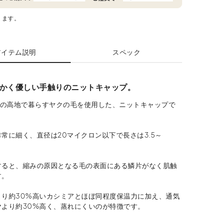
ります。
アイテム説明
スペック
かく優しい手触りのニットキャップ。
上の高地で暮らすヤクの毛を使用した、ニットキャップで
常に細く、直径は20マイクロン以下で長さは3.5～
。
すると、縮みの原因となる毛の表面にある鱗片がなく肌触
す。
より約30%高いカシミアとほぼ同程度保温力に加え、通気
ヤより約30%高く、蒸れにくいのが特徴です。