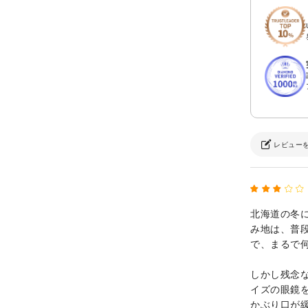
レビュー
北海道の冬
み地は、普
で、まるで
しかし残念
イズの眼鏡
かぶり口が