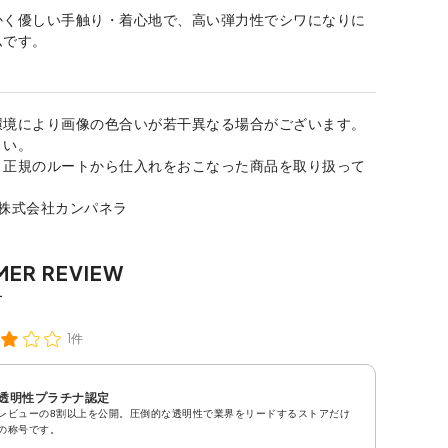
かく優しい手触り・着心地で、高い弾力性でシワになりに
ムです。
環境により画像の色合いが若干異なる場合がございます。
さい。
、正規のルートから仕入れをおこなった商品を取り扱って
：株式会社カンパネラ
1件
透明性プラチナ認定
レビューの8割以上を公開。圧倒的な透明性で業界をリードするストアだけ
の称号です。