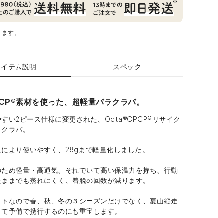
ります。
アイテム説明
スペック
CPCP®素材を使った、超軽量バラクラバ。
すい2ピース仕様に変更された、Octa®CPCP®リサイク
ラクラバ。
により使いやすく、28gまで軽量化しました。
のため軽量・高通気、それでいて高い保温力を持ち、行動
たままでも蒸れにくく、着脱の回数が減ります。
クトなので春、秋、冬の３シーズンだけでなく、夏山縦走
して予備で携行するのにも重宝します。