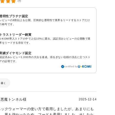
1件
透明性プラチナ認定
レビューの8割以上を公開。圧倒的な透明性で業界をリードするストアだけ
の称号です。
トラストリーダー銅賞
U-KOMI導入ストアの中で上位10%に選出。認証済みレビューの公開数で業
界をリードする存在です。
実績ダイヤモンド認定
認証済みレビュー1,000件の大台を達成。揺るぎない信頼の頂点に立つスト
アの証明です。
certified by
を書く
悪魔トンネル様
2025-12-14
ネックウォーマーの使い方で着用しましたが、あまりにも
く、風も強かったため、フードも着用しました。そしたら