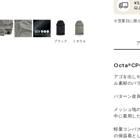
※営業日に限
ブラック
ミネラル
Octa®
アゴを出しや
ル素材のバ
パターン改良
メッシュ地
中に着用し
軽量コンパ
の保温着と