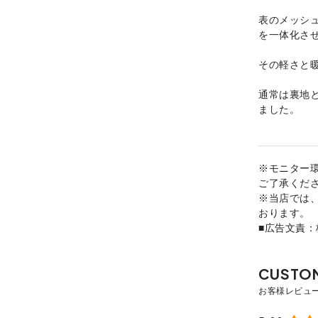
表のメッシ
を一体化させ
その軽さと
通常は裏地と
ました。
※モニター
ご了承くだ
※当店では
おります。
■広告文責