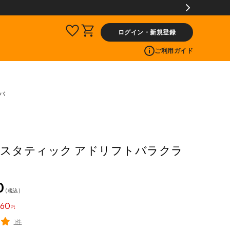
ログイン・新規登録
ご利用ガイド
ラバ
IC スタティック アドリフトバラクラ
0
税込
60
1件