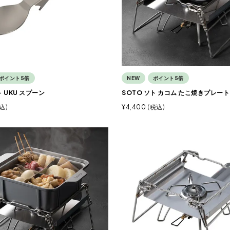
ポイント5倍
NEW
ポイント5倍
ト UKU スプーン
SOTO ソト カコム たこ焼きプレート
込
¥
4,400
税込