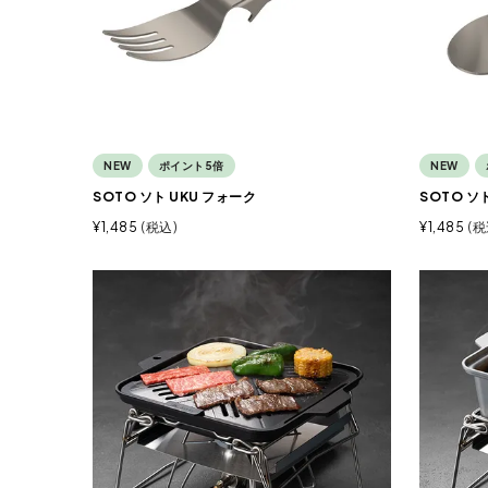
NEW
ポイント5倍
NEW
SOTO ソト UKU フォーク
SOTO ソ
¥
1,485
税込
¥
1,485
税