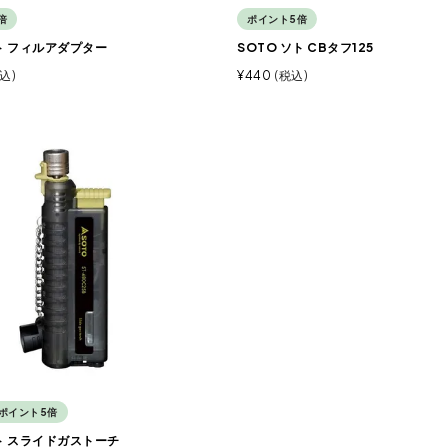
倍
ポイント5倍
ソト フィルアダプター
SOTO ソト CBタフ125
込
¥
440
税込
ポイント5倍
ソト スライドガストーチ