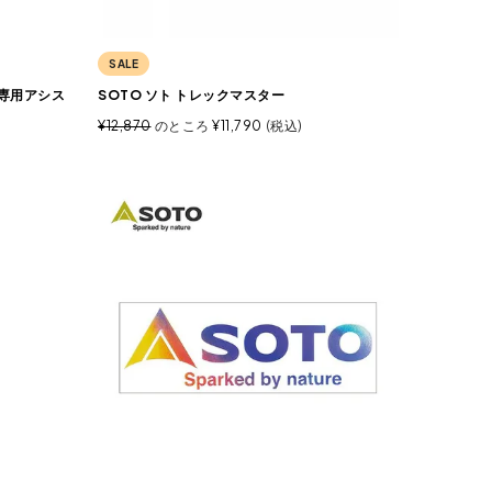
SALE
ブ専用アシス
SOTO ソト トレックマスター
¥
12,870
のところ
¥
11,790
税込