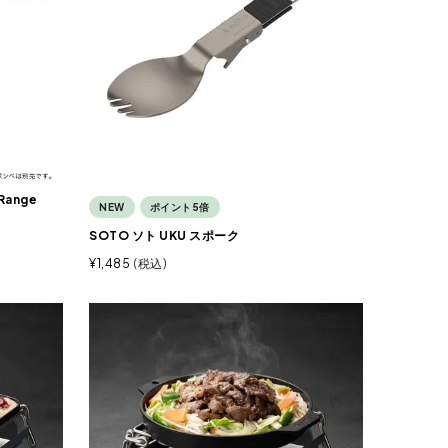
ange
NEW
ポイント5倍
SOTO ソト UKU スポーク
¥
1,485
税込