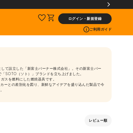
ログイン・新規登録
ご利用ガイド
社として設立した「新富士バーナー株式会社」。その新富士バー
場で「SOTO（ソト）」ブランドを立ち上げました。
トガスを燃料にした燃焼器具です。
ーカーとの差別化を図り、新鮮なアイデアを盛り込んだ製品で今
す。
レビュー順