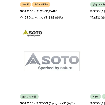
SALE
30%OFF~
ポイント5
SOTO ソト チタンマグ600
SOTO 
¥
4,950
のところ
¥
3,465
税込
¥
1,650
税
ポイント5倍
NEW
SOTO ソト SOTOステッカーヘアライン
SOTO 