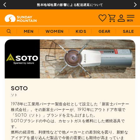
¥3,980(税込)以上のご購入で送料無料!
MEN
WOMEN
KIDS
GEAR
SALE
SOTO
ソト
1978年に工業用バーナー製造会社として設立した「新富士バーナー
株式会社」。その新富士バーナーが、1992年にアウトドア市場で
「SOTO（ソト）」ブランドを立ち上げました。
SOTOブランドの中心は、カセットガスを燃料にした燃焼器具で
す。
燃料の経済性、利便性などで他メーカーとの差別化を図り、新鮮な
アイデアを盛り込んだ製品で今後の需要にも期待が高まっていま