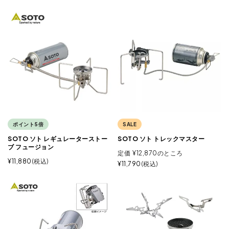
ポイント5倍
SALE
SOTO ソト レギュレーターストー
SOTO ソト トレックマスター
ブ フュージョン
定価
¥
12,870
のところ
¥
11,880
税込
¥
11,790
税込