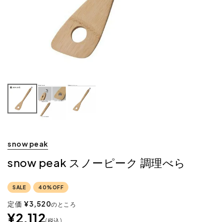
snow peak
snow peak スノーピーク 調理べら
SALE
40%OFF
定価
¥
3,520
のところ
¥
2,112
税込