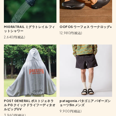
MIGRATRAIL ミグラトレイル フィ
OOFOS ウーフォス ウークロッグ+
ットシャワー
12,980円(税込)
2,640円(税込)
POST GENERAL ポストジェネラ
patagonia パタゴニア バギーズシ
ル PG クイックドライフーディタオ
ョーツ5in メンズ
ルビッグUV
9,900円(税込)
3,960円(税込)