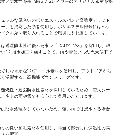
燃性と防水性を兼ね備えた2レイヤーのオリジナル素材を採
チュラルな風合いのポリエステルスパンと高強度アラミド
ラー」を混紡した糸を使用し、ポリエステル部分にはペッ
サイクル糸を取り入れることで環境にも配慮しています。
は透湿防水性に優れた東レ「DARMIZAX」を採用し、環
ないC0撥水加工を施すことで、雨や雪といった悪天候下で
量でしなやかな20デニール素材を使用し、アウトドアから
広く活躍する、高機能ダウンシリーズです。
じ難燃性・透湿防水性素材を採用しているため、焚火シー
ん、多少の雨や雪でも安心して着用いただけます。
分は防水処理をしていないため、強い雨では浸水する場合
。
触りの良い起毛素材を使用し、耳当て部分には保温性の高
ースを配置。