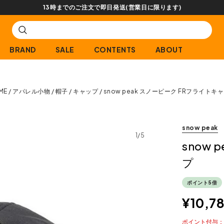
13時までのご注文で即日発送(営業日に限ります)
BRAND
SALE
CONTENTS
ABOUT
ME
アパレル小物
帽子
キャップ
snow peak スノーピーク FRフライトキ
snow peak
1/5
snow
プ
ポイント5倍
¥
10,7
ポイント